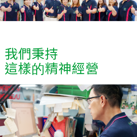
我們秉持
這樣的精神經營