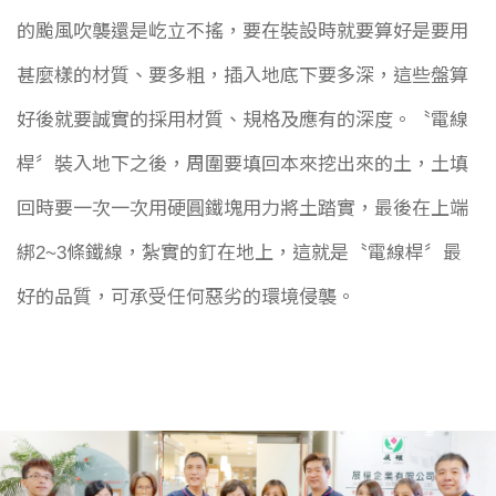
的颱風吹襲還是屹立不搖，要在裝設時就要算好是要用
甚麼樣的材質、要多粗，插入地底下要多深，這些盤算
好後就要誠實的採用材質、規格及應有的深度。〝電線
桿〞裝入地下之後，周圍要填回本來挖出來的土，土填
回時要一次一次用硬圓鐵塊用力將土踏實，最後在上端
綁2~3條鐵線，紮實的釘在地上，這就是〝電線桿〞最
好的品質，可承受任何惡劣的環境侵襲。