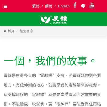
繁體
簡體
English
/
/
首頁
經營理念
一個，我們的故事。
電線是由很多支的〝電線桿〞支撐，將電線延伸到各個
地方，有延伸到的地方，就能享受到電線帶來的電源。
這支撐電線的〝電線桿〞就是要享受電源非常重要的支
撐，不能颱風一吹就倒。若〝電線桿〞要能受得住再強